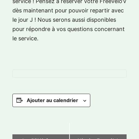
service ! Pensez à réserver votre Freevélo’v
dès maintenant pour pouvoir repartir avec
le jour J ! Nous serons aussi disponibles
pour répondre à vos questions concernant
le service.
Ajouter au calendrier
N