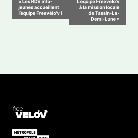
«
Les RDV info-
L’équipe Freevélo’v
jeunes accueillent
à la mission locale
a
l’équipe Freevélo’v !
de Tassin-La-
v
Demi-Lune
»
i
g
a
t
i
o
n
É
v
è
n
e