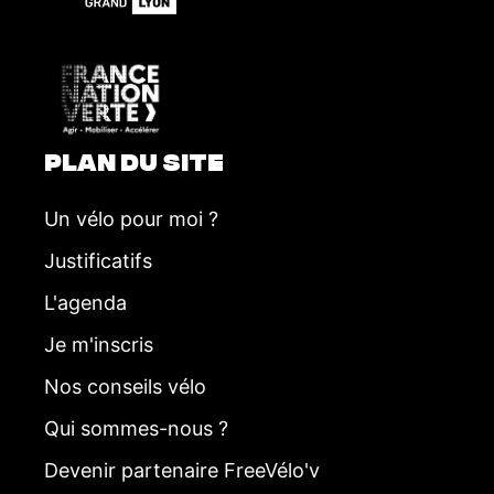
m
e
n
t
PLAN DU SITE
Un vélo pour moi ?
Justificatifs
L'agenda
Je m'inscris
Nos conseils vélo
Qui sommes-nous ?
Devenir partenaire FreeVélo'v