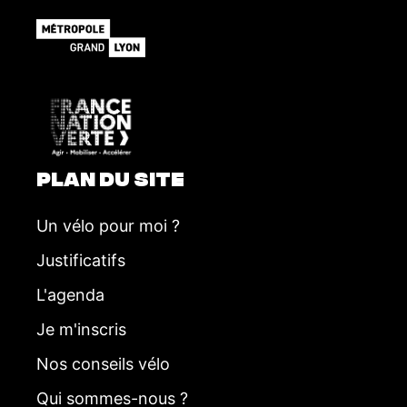
e
m
e
n
t
PLAN DU SITE
Un vélo pour moi ?
Justificatifs
L'agenda
Je m'inscris
Nos conseils vélo
Qui sommes-nous ?