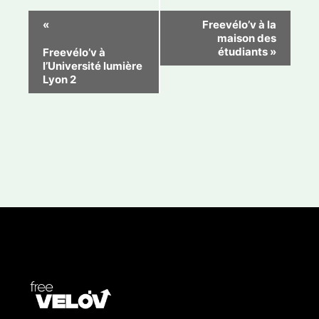
N
«
Freevélo’v à la
maison des
a
étudiants
»
Freevélo’v à
v
l’Université lumière
Lyon 2
i
g
a
t
i
o
n
É
v
è
n