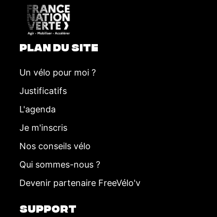
e
n
t
PLAN DU SITE
Un vélo pour moi ?
Justificatifs
L'agenda
Je m'inscris
Nos conseils vélo
Qui sommes-nous ?
Devenir partenaire FreeVélo'v
SUPPORT