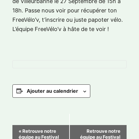
de Villeurbanne le 27 Septembre de 15h à
18h. Passe nous voir pour récupérer ton
FreeVélo’v, t’inscrire ou juste papoter vélo.
L’équipe FreeVélo’v à hâte de te voir !
Ajouter au calendrier
N
«
Retrouve notre
Retrouve notre
équipe au Festival
équipe au Festival
a