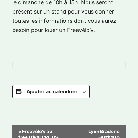
le dimanche de 10h à 15h. Nous seront
présent sur un stand pour vous donner
toutes les informations dont vous aurez
besoin pour louer un Freevélo’v.
Ajouter au calendrier
N
«
Freevélo’v au
Lyon Braderie
free’stival CROUS
Festival
»