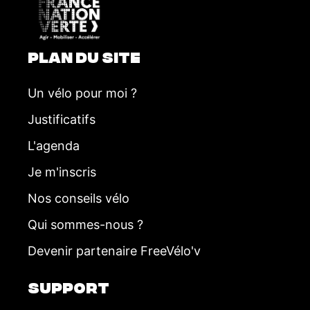
e
n
t
PLAN DU SITE
Un vélo pour moi ?
Justificatifs
L'agenda
Je m'inscris
Nos conseils vélo
Qui sommes-nous ?
Devenir partenaire FreeVélo'v
SUPPORT