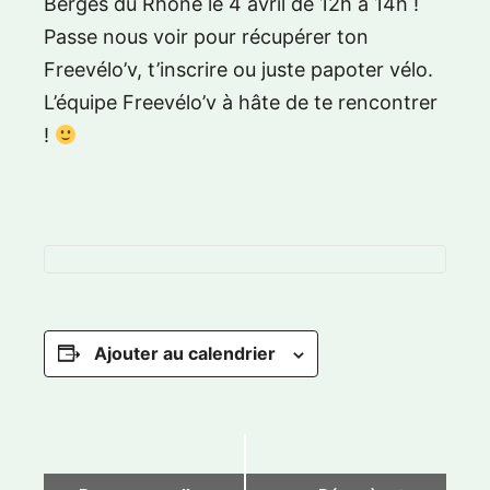
Berges du Rhône le 4 avril de 12h à 14h !
Passe nous voir pour récupérer ton
Freevélo’v, t’inscrire ou juste papoter vélo.
L’équipe Freevélo’v à hâte de te rencontrer
!
Ajouter au calendrier
N