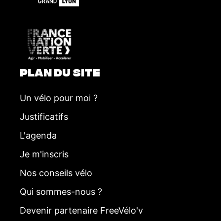
m
e
n
t
PLAN DU SITE
Un vélo pour moi ?
Justificatifs
L'agenda
Je m'inscris
Nos conseils vélo
Qui sommes-nous ?
Devenir partenaire FreeVélo'v