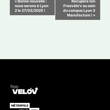
«
Bonne nouvelle :
Récupère ton
nous serons à Lyon
Freevélo’v au sein
a
2 le 27/03/2025 !
du campus Lyon 3
v
Manufacture !
»
i
g
a
t
i
o
n
É
v
è
n
e