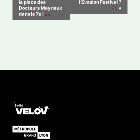
la place des
l’Evasion Festival ?
v
Docteurs Meyrieux
»
dans le 7e !
i
g
a
t
i
o
n
É
v
è
n
e
m
e