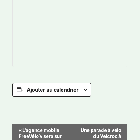
Ajouter au calendrier
N
«
L’agence mobile
Une parade à vélo
FreeVélo’v sera sur
du Velcroc à
a