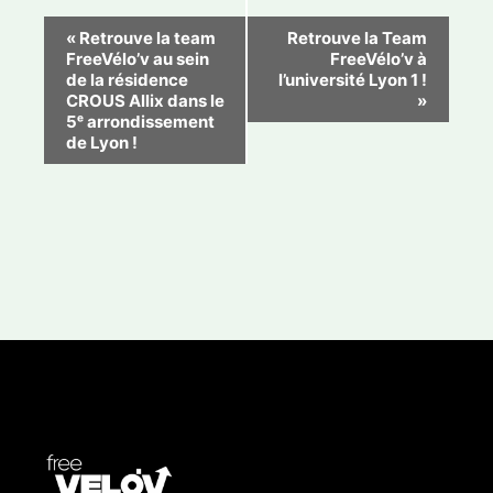
N
«
Retrouve la team
Retrouve la Team
FreeVélo’v au sein
FreeVélo’v à
a
de la résidence
l’université Lyon 1 !
v
CROUS Allix dans le
»
5ᵉ arrondissement
i
de Lyon !
g
a
t
i
o
n
É
v
è
n