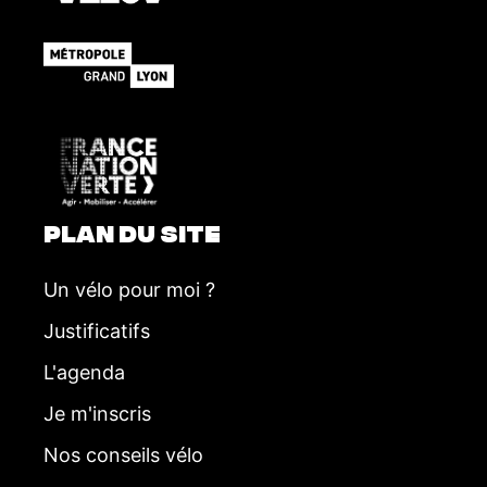
e
m
e
n
t
PLAN DU SITE
Un vélo pour moi ?
Justificatifs
L'agenda
Je m'inscris
Nos conseils vélo