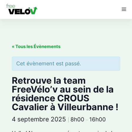
Aller
M
au
contenu
« Tous les Évènements
Cet évènement est passé.
Retrouve la team
FreeVélo’v au sein de la
résidence CROUS
Cavalier à Villeurbanne !
4 septembre 2025
8h00
16h00
|
–