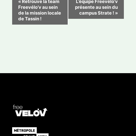
«
Retrouve la team
L’équipe Freevélo’v
Freevélo’v au sein
présente au sein du
a
de la mission locale
campus Strate !
»
v
de Tassin !
i
g
a
t
i
o
n
É
v
è
n
e