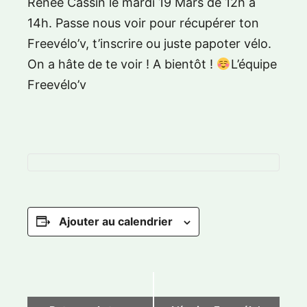
Renée Cassin le mardi 19 Mars de 12h à
14h. Passe nous voir pour récupérer ton
Freevélo’v, t’inscrire ou juste papoter vélo.
On a hâte de te voir ! A bientôt !
L’équipe
Freevélo’v
Ajouter au calendrier
N