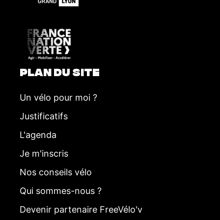
m
e
n
t
PLAN DU SITE
Un vélo pour moi ?
Justificatifs
L'agenda
Je m'inscris
Nos conseils vélo
Qui sommes-nous ?
Devenir partenaire FreeVélo'v