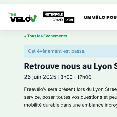
Aller
au
Un vélo pou
contenu
« Tous les Évènements
Cet évènement est passé.
Retrouve nous au Lyon S
26 juin 2025
8h00
17h00
|
–
Freevélo’v sera présent lors du Lyon Street
service, poser toutes vos questions et pe
mobilité durable dans une ambiance incroy