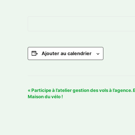
Ajouter au calendrier
N
«
Participe à l’atelier gestion des vols à l’agence.
Maison du vélo !
a
v
i
g