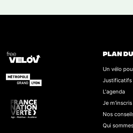
a
t
i
o
n
É
PLAN DU
v
è
Un vélo pou
n
Justificatifs
e
m
L'agenda
e
Je m'inscris
n
Nos conseil
t
Qui sommes