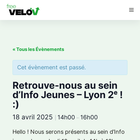
Aller
M
au
contenu
« Tous les Évènements
Cet évènement est passé.
Retrouve-nous au sein
d’Info Jeunes – Lyon 2ᵉ !
:)
18 avril 2025
14h00
16h00
|
–
Hello ! Nous serons présents au sein d’Info