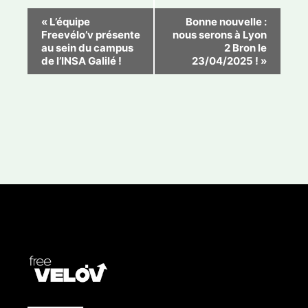
N
«
L’équipe
Bonne nouvelle :
Freevélo’v présente
nous serons à Lyon
a
au sein du campus
2 Bron le
v
de l’INSA Galilé !
23/04/2025 !
»
i
g
a
t
i
o
n
É
v
è
n
e