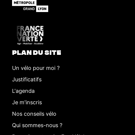
m
e
n
t
PLAN DU SITE
Un vélo pour moi ?
Justificatifs
L'agenda
Je m'inscris
Nos conseils vélo
Qui sommes-nous ?