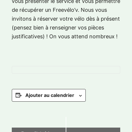
vous présenter le service et vous permettre
de récupérer un Freevélo’v. Nous vous
invitons à réserver votre vélo dès à présent
(pensez bien à renseigner vos pièces
justificatives) ! On vous attend nombreux !
Ajouter au calendrier
N