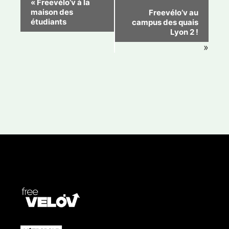
«
Freevélo’v à la
maison des
Freevélo’v au
a
étudiants
campus des quais
v
Lyon 2 !
i
»
g
a
t
i
o
n
É
v
è
n
e