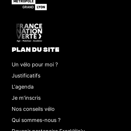
m
e
n
t
PLAN DU SITE
Un vélo pour moi ?
Justificatifs
L'agenda
Je m'inscris
Nos conseils vélo
Qui sommes-nous ?