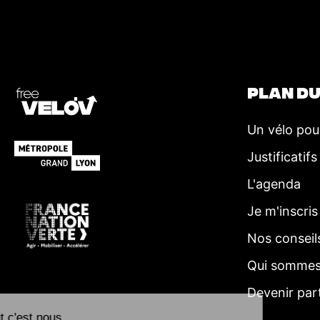
t
i
o
n
É
PLAN DU
v
è
Un vélo pou
n
Justificatifs
e
L'agenda
m
Je m'inscris
e
n
Nos conseil
t
Qui sommes
Devenir par
Salut c'est nous...