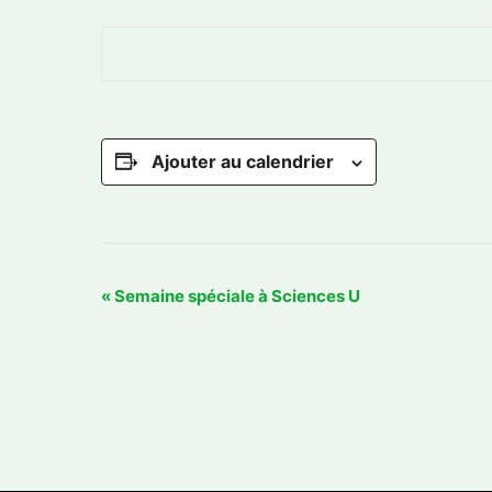
Ajouter au calendrier
N
«
Semaine spéciale à Sciences U
a
v
i
g
a