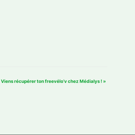
Viens récupérer ton freevélo’v chez Médialys !
»