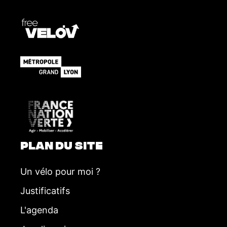
v
è
n
e
m
e
n
t
PLAN DU SITE
Un vélo pour moi ?
Justificatifs
L'agenda