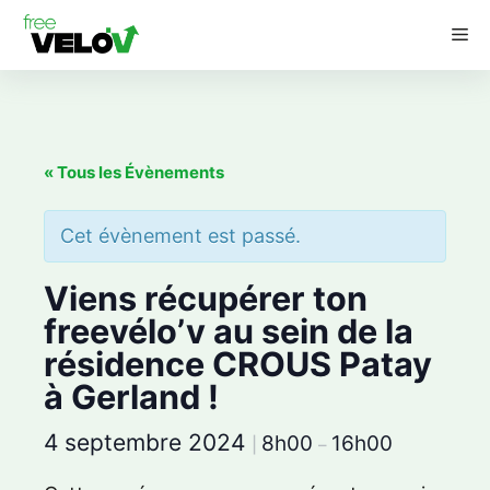
Aller
M
au
contenu
« Tous les Évènements
Cet évènement est passé.
Viens récupérer ton
freevélo’v au sein de la
résidence CROUS Patay
à Gerland !
4 septembre 2024
8h00
16h00
|
–