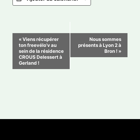
N
«
Viens récupérer
Nous sommes
ton freevélo’v au
présents à Lyon 2 à
a
sein de la résidence
Bron !
»
v
CROUS Delessert à
Gerland !
i
g
a
t
i
o
n
É