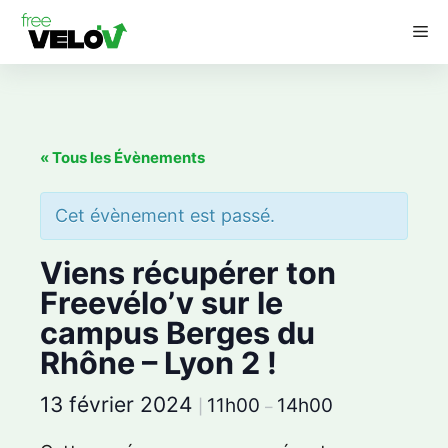
Aller
M
au
contenu
« Tous les Évènements
Cet évènement est passé.
Viens récupérer ton
Freevélo’v sur le
campus Berges du
Rhône – Lyon 2 !
13 février 2024
11h00
14h00
|
–