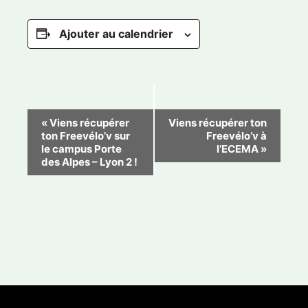
Ajouter au calendrier
N
«
Viens récupérer
Viens récupérer ton
ton Freevélo’v sur
Freevélo’v à
a
le campus Porte
l’ECEMA
»
v
des Alpes – Lyon 2 !
i
g
a
t
i
o
n