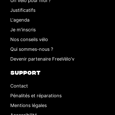
Un vélo pour moi ?
e
Justificatifs
m
L'agenda
e
Je m'inscris
n
Nos conseils vélo
t
Qui sommes-nous ?
s
Devenir partenaire FreeVélo'v
SUPPORT
Contact
Pénalités et réparations
Mentions légales