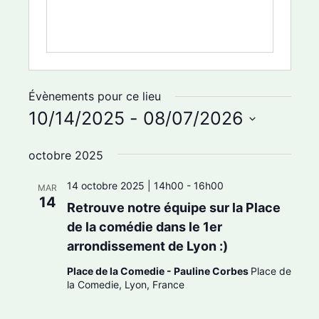
e
Évènements pour ce lieu
10/14/2025
 - 
08/07/2026
S
octobre 2025
é
l
14 octobre 2025 | 14h00
-
16h00
MAR
14
e
Retrouve notre équipe sur la Place
c
de la comédie dans le 1er
arrondissement de Lyon :)
t
i
Place de la Comedie - Pauline Corbes
Place de
la Comedie, Lyon, France
o
n