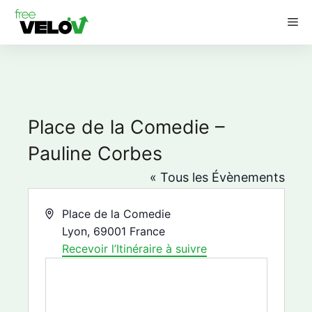
Aller
M
au
contenu
Place de la Comedie –
Pauline Corbes
« Tous les Évènements
A
Place de la Comedie
d
Lyon
,
69001
France
r
Recevoir l’Itinéraire à suivre
e
s
s