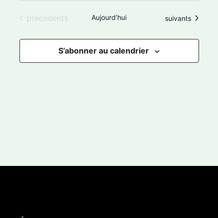
n
Évènements
précédents
Aujourd’hui
Évènements
suivants
e
z
S’abonner au calendrier
u
n
e
d
a
t
e
.