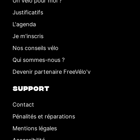
Un vélo pour moi ?
e
Justificatifs
m
L'agenda
e
Je m'inscris
n
Nos conseils vélo
t
Qui sommes-nous ?
s
Devenir partenaire FreeVélo'v
SUPPORT
Contact
Pénalités et réparations
Mentions légales