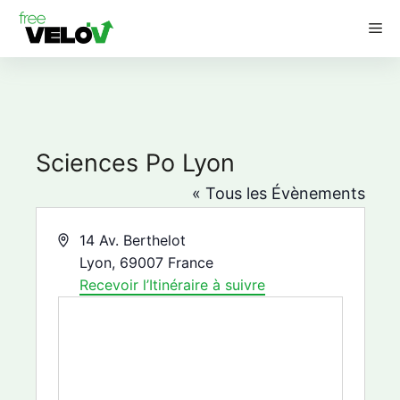
Aller
M
au
contenu
Sciences Po Lyon
« Tous les Évènements
A
14 Av. Berthelot
d
Lyon
,
69007
France
r
Recevoir l’Itinéraire à suivre
e
s
s
e