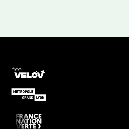
n
n
e
z
u
n
e
d
a
t
e
.